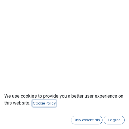
We use cookies to provide you a better user experience on
this website.
Cookie Policy
BioCheck
® es una marca registrada. Todos los derechos
English (US)
reservados.
Only essentials
I agree
Powered by
- An awesome
Open Source CRM